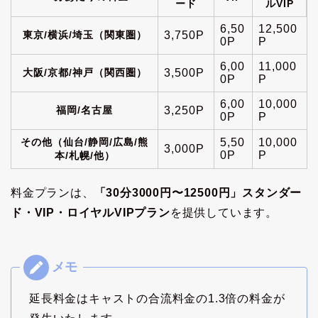
ード
ルVIP
6,50
12,500
東京/横浜/埼玉（関東圏）
3,750P
0P
P
6,00
11,000
大阪/京都/神戸（関西圏）
3,500P
0P
P
6,00
10,000
福岡/名古屋
3,250P
0P
P
その他（仙台/静岡/広島/熊
5,50
10,000
3,000P
0P
P
本/札幌/他）
料金プランは、
「30分3000円〜12500円」スタンダー
ド・VIP・ロイヤルVIPプラン
を提供しています。
延長料金はキャストの合流料金の1.3倍の料金が