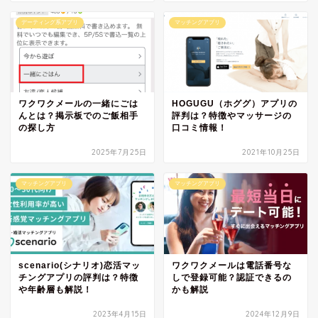
デーティング系アプリ
マッチングアプリ
ワクワクメールの一緒にごは
HOGUGU（ホググ）アプリの
んとは？掲示板でのご飯相手
評判は？特徴やマッサージの
の探し方
口コミ情報！
2025年7月25日
2021年10月25日
マッチングアプリ
マッチングアプリ
scenario(シナリオ)恋活マッ
ワクワクメールは電話番号な
チングアプリの評判は？特徴
しで登録可能？認証できるの
や年齢層も解説！
かも解説
2023年4月15日
2024年12月9日