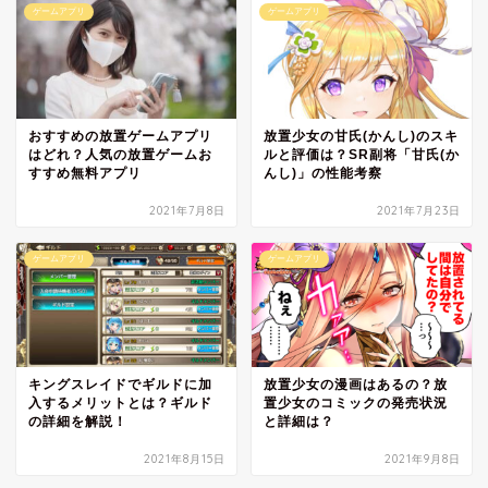
ゲームアプリ
ゲームアプリ
おすすめの放置ゲームアプリ
放置少女の甘氏(かんし)のスキ
はどれ？人気の放置ゲームお
ルと評価は？SR副将「甘氏(か
すすめ無料アプリ
んし)」の性能考察
2021年7月8日
2021年7月23日
ゲームアプリ
ゲームアプリ
キングスレイドでギルドに加
放置少女の漫画はあるの？放
入するメリットとは？ギルド
置少女のコミックの発売状況
の詳細を解説！
と詳細は？
2021年8月15日
2021年9月8日