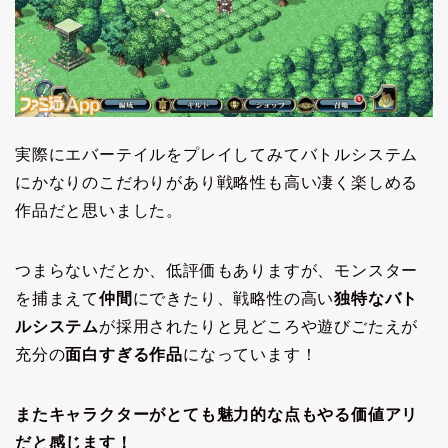
実際にエバーテイルをプレイしてみてバトルシステム
にかなりのこだわりがあり戦略性も高い凄く楽しめる
作品だと思いました。
つまらないだとか、低評価もありますが、モンスター
を捕まえて
仲間
にできたり、戦略性の高い
独特なバト
ルシステム
が採用されたりと見どころや遊びごたえが
充分の
面白すぎる作品
になっています！
またキャラクターがとても魅力的な点もやる価値アリ
だと感じます！